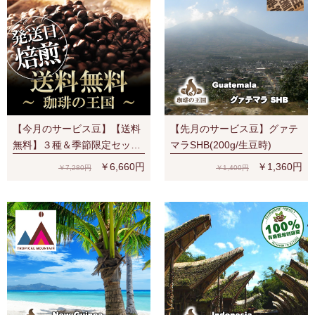
【今月のサービス豆】【送料
【先月のサービス豆】グァテ
無料】３種＆季節限定セット
マラSHB(200g/生豆時)
（S、V、Y、夏）宅配便でも
￥6,660円
￥1,360円
￥7,280円
￥1,400円
ネコポス２通でも送料無料！