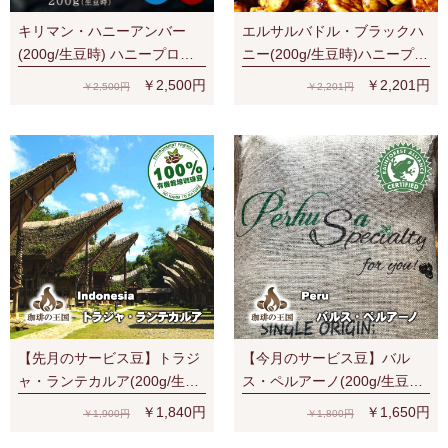
キリマン・ハニーアンバー
エルサルバドル・ブラックハ
(200g/生豆時) ハニープロセ
ニー(200g/生豆時)ハニープロ
ス
セス
￥2,500円
￥2,201円
￥2,500円
￥2,201円
【先月のサービス豆】トラジ
【今月のサービス豆】バル
ャ・ランテカルア(200g/生豆
ス・ペルアーノ(200g/生豆
時)有機栽培コーヒー豆 無農
時)RA認証 スペシャルティ 芳
￥1,840円
￥1,650円
￥1,900円
￥1,800円
薬
醇な香り