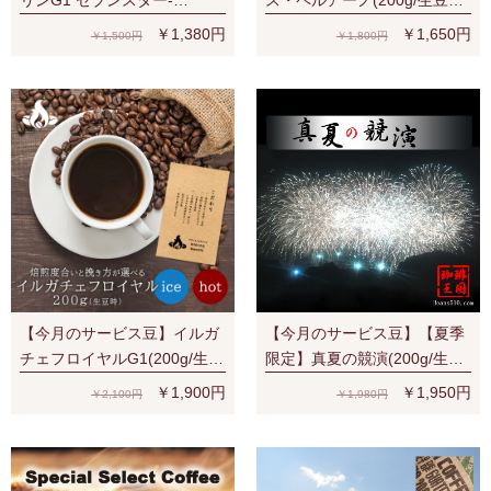
SevenStars (200g/生豆時) RA
時)RA認証 スペシャルティ 芳
￥1,380円
￥1,650円
￥1,500円
￥1,800円
認証
醇な香り
【今月のサービス豆】イルガ
【今月のサービス豆】【夏季
チェフロイヤルG1(200g/生豆
限定】真夏の競演(200g/生豆
時) 有機栽培豆 ナチュラル ス
時)
￥1,900円
￥1,950円
￥2,100円
￥1,980円
ペシャルティ 濃厚なベリー系
の香味