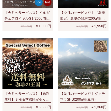
【今月のサービス豆】イルガ
【今月のサービス豆】【夏季
チェフロイヤルG1(200g/生豆
限定】真夏の競演(200g/生豆
時) 有機栽培豆 ナチュラル ス
時)
￥1,900円
￥1,950円
￥2,100円
￥1,980円
ペシャルティ 濃厚なベリー系
の香味
【今月のサービス豆】【送料
【先月のサービス豆】グァテ
無料】３種＆季節限定セット
マラSHB(200g/生豆時)
（S、V、Y、夏）宅配便でも
￥6,660円
￥1,360円
￥7,280円
￥1,400円
ネコポス２通でも送料無料！