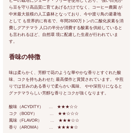
ヒーの栽培にシェード・ツリーを使用しており、 強い日光か
ら豆を守り高品質に育てあげるだけでなく、コーヒー農園 が
中米最大規模の人工森林となっており、今や渡り鳥の避暑地
として も世界的に有名で、年間2600万トンの二酸化炭素を消
費しグアテマラ 人口の半分が消費する酸素を供給していると
も言われるほど、自然環 境に配慮した生産が行われていま
す。
香味の特徴
味は柔らかく、芳醇で花のような華やかな香りとすぐれた酸
味、コクを持ちあわせた 最高傑作と賞賛されています。 中煎
りでは甘みのある香りで柔らかい風味、 やや深煎りになると
グァテマラらしい芳醇な香りとコクが強くなります。
酸味（ACYDITY） … ★★★☆☆
コク（BODY） … ★★☆☆☆
風味（FLAVOR） … ★★★☆☆
香り（AROMA） … ★★★★☆