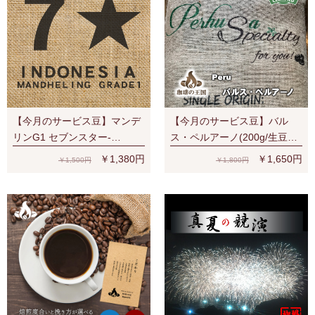
【今月のサービス豆】マンデ
【今月のサービス豆】バル
リンG1 セブンスター-
ス・ペルアーノ(200g/生豆
SevenStars (200g/生豆時) RA
時)RA認証 スペシャルティ 芳
￥1,380円
￥1,650円
￥1,500円
￥1,800円
認証
醇な香り