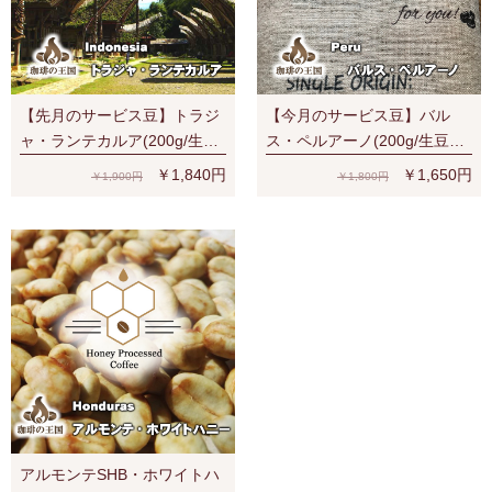
【先月のサービス豆】トラジ
【今月のサービス豆】バル
ャ・ランテカルア(200g/生豆
ス・ペルアーノ(200g/生豆
時)有機栽培コーヒー豆 無農
時)RA認証 スペシャルティ 芳
￥1,840円
￥1,650円
￥1,900円
￥1,800円
薬
醇な香り
アルモンテSHB・ホワイトハ