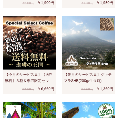
時) 有機栽培豆 ナチュラル ス
時)
￥1,900円
￥1,950円
￥2,100円
￥1,980円
ペシャルティ 濃厚なベリー系
の香味
【今月のサービス豆】【送料
【先月のサービス豆】グァテ
無料】３種＆季節限定セット
マラSHB(200g/生豆時)
（S、V、Y、夏）宅配便でも
￥6,660円
￥1,360円
￥7,280円
￥1,400円
ネコポス２通でも送料無料！