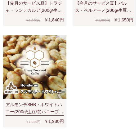
【先月のサービス豆】トラジ
【今月のサービス豆】バル
ャ・ランテカルア(200g/生豆
ス・ペルアーノ(200g/生豆
時)有機栽培コーヒー豆 無農
時)RA認証 スペシャルティ 芳
￥1,840円
￥1,650円
￥1,900円
￥1,800円
薬
醇な香り
アルモンテSHB・ホワイトハ
ニー(200g/生豆時)ハニープロ
セス
￥1,980円
￥1,980円