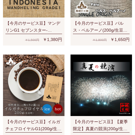
【今月のサービス豆】マンデ
【今月のサービス豆】バル
リンG1 セブンスター-
ス・ペルアーノ(200g/生豆
SevenStars (200g/生豆時) RA
時)RA認証 スペシャルティ 芳
￥1,380円
￥1,650円
￥1,500円
￥1,800円
認証
醇な香り
【今月のサービス豆】イルガ
【今月のサービス豆】【夏季
チェフロイヤルG1(200g/生豆
限定】真夏の競演(200g/生豆