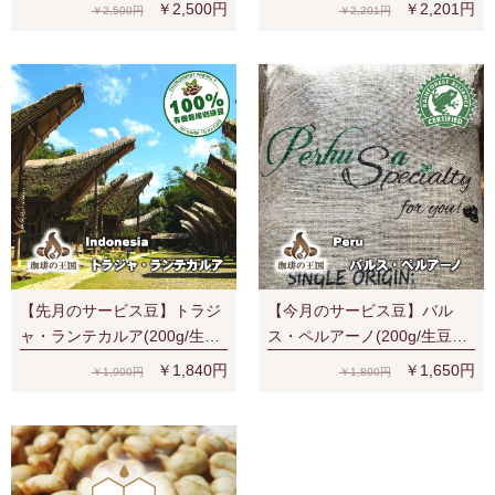
￥2,500円
￥2,201円
￥2,500円
￥2,201円
【先月のサービス豆】トラジ
【今月のサービス豆】バル
ャ・ランテカルア(200g/生豆
ス・ペルアーノ(200g/生豆
時)有機栽培コーヒー豆 無農
時)RA認証 スペシャルティ 芳
￥1,840円
￥1,650円
￥1,900円
￥1,800円
薬
醇な香り