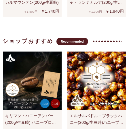
カルマウンテン(200g/生豆時)
ャ・ランテカルア(200g/生豆
時)有機栽培コーヒー豆 無農
￥1,740円
￥1,840円
￥1,800円
￥1,900円
薬
ショップおすすめ
Recommended
キリマン・ハニーアンバー
エルサルバドル・ブラックハ
(200g/生豆時) ハニープロセ
ニー(200g/生豆時)ハニープロ
ス
セス