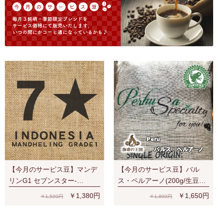
【今月のサービス豆】マンデ
【今月のサービス豆】バル
リンG1 セブンスター-
ス・ペルアーノ(200g/生豆
SevenStars (200g/生豆時) RA
時)RA認証 スペシャルティ 芳
￥1,380円
￥1,650円
￥1,500円
￥1,800円
認証
醇な香り