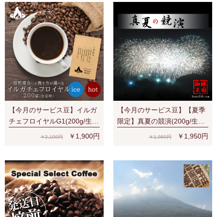
【今月のサービス豆】イルガ
【今月のサービス豆】【夏季
チェフロイヤルG1(200g/生豆
限定】真夏の競演(200g/生豆
時) 有機栽培豆 ナチュラル ス
時)
￥1,900円
￥1,950円
￥2,100円
￥1,980円
ペシャルティ 濃厚なベリー系
の香味