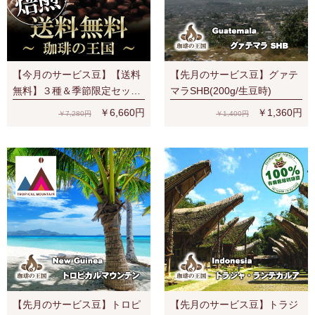
【今月のサービス豆】【送料
【先月のサービス豆】グァテ
無料】３種＆季節限定セット
マラSHB(200g/生豆時)
（S、V、Y、夏）宅配便でも
￥6,660円
￥1,360円
￥7,280円
￥1,400円
ネコポス２通でも送料無料！
【先月のサービス豆】トロピ
【先月のサービス豆】トラジ