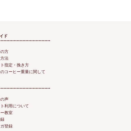
イド
ての方
い方法
スト指定・挽き方
けのコーヒー重量に関して
様の声
ント利用について
ヒー教室
登録
マガ登録