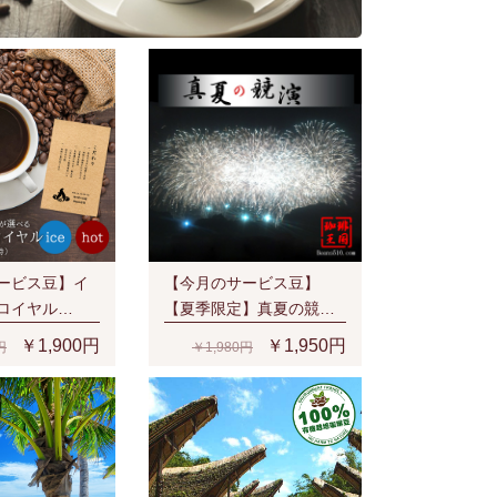
ービス豆】イ
【今月のサービス豆】
ロイヤル
【夏季限定】真夏の競演
/生豆時) 有機栽
(200g/生豆時)
￥1,900円
￥1,950円
円
￥1,980円
ュラル スペシャ
厚なベリー系の