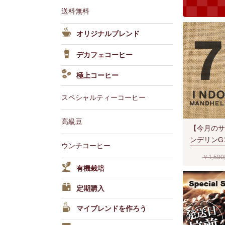
送料無料
オリジナルブレンド
デカフェコーヒー
極上コーヒー
スペシャルティーコーヒー
高級豆
【今月のサ
ンデリンG
ウンチコーヒー
ー-SevenSt
￥1,50
豆時) RA
有機栽培
定期購入
マイブレンドを作ろう