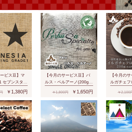
ービス豆】マ
【今月のサービス豆】バ
【今月のサ
1 セブンスタ
ルス・ペルアーノ(200g/
ルガチェフ
ars (200g/生
生豆時)RA認証 スペシャ
G1(200g
￥1,380円
￥1,650円
0円
￥1,800円
￥2,100
認証
ルティ 芳醇な香り
培豆 ナチ
ルティ 濃
香味