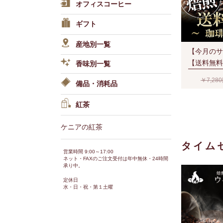
オフィスコーヒー
ギフト
産地別一覧
【今月のサ
【送料無料
香味別一覧
限定セット
￥7,28
備品・消耗品
夏）宅配便
２通でも送
紅茶
ケニアの紅茶
タイム
営業時間 9:00～17:00
ネット・FAXのご注文受付は年中無休・24時間
承り中。
定休日
水・日・祝・第１土曜