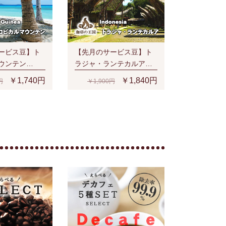
ービス豆】ト
【先月のサービス豆】ト
ウンテン
ラジャ・ランテカルア
時)
(200g/生豆時)有機栽培コ
￥1,740円
￥1,840円
円
￥1,900円
ーヒー豆 無農薬