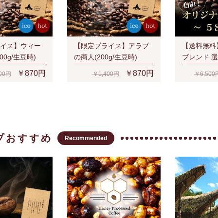
イス】ウィー
【限定プライス】アラブ
【送料無料
00g/生豆時)
の商人(200g/生豆時)
ブレンド 
SET(1kg)
￥870円
￥870円
00円
￥1,400円
￥6,500
プおすすめ
Recommended