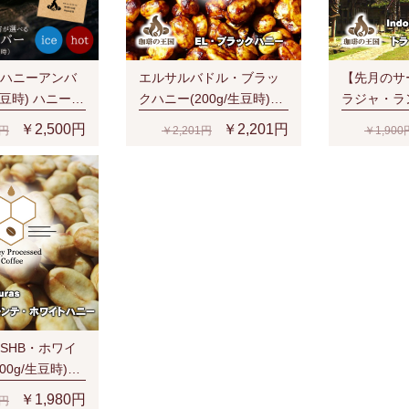
ハニーアンバ
エルサルバドル・ブラッ
【先月のサ
/生豆時) ハニープ
クハニー(200g/生豆時)ハ
ラジャ・ラ
ニープロセス
(200g/生
￥2,500円
￥2,201円
0円
￥2,201円
￥1,900
ーヒー豆 
SHB・ホワイ
00g/生豆時)ハ
ス
￥1,980円
0円