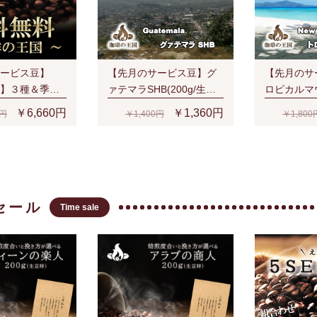
ービス豆】
【先月のサービス豆】グ
【先月のサ
】３種＆季節
ァテマラSHB(200g/生豆
ロピカルマ
（S、V、Y、
時)
(200g/生豆
￥6,660円
￥1,360円
0円
￥1,400円
￥1,800
でもネコポス
料無料！
セール
Time sale