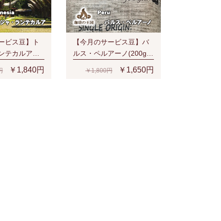
ービス豆】ト
【今月のサービス豆】バ
ンテカルア
ルス・ペルアーノ(200g/
豆時)有機栽培コ
生豆時)RA認証 スペシャ
￥1,840円
￥1,650円
円
￥1,800円
無農薬
ルティ 芳醇な香り