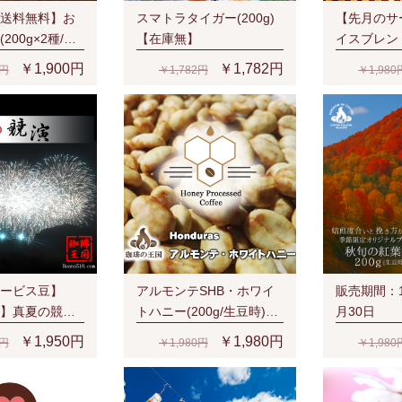
送料無料】お
スマトラタイガー(200g)
【先月のサ
200g×2種/生
【在庫無】
イスブレンド
時)
￥1,900円
￥1,782円
0円
￥1,782円
￥1,980
ービス豆】
アルモンテSHB・ホワイ
販売期間：1
】真夏の競演
トハニー(200g/生豆時)ハ
月30日 
豆時)
ニープロセス
秋旬の紅葉香
￥1,950円
￥1,980円
0円
￥1,980円
￥1,980
時)