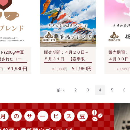
(200g/生豆
販売期間：４月２０日～
販売期間：
培されたコーヒ
５月３１日 【春季限
４月３０日
したブレンド
定】薫風ブレンド(200g/
定】桜の花便
￥1,980円
￥1,980円
0円
￥1,980円
￥1,980
生豆時)
豆時)
前へ
2
3
4
5
6