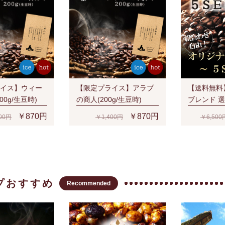
イス】ウィー
【限定プライス】アラブ
【送料無料
00g/生豆時)
の商人(200g/生豆時)
ブレンド 
SET(1kg)
￥870円
￥870円
00円
￥1,400円
￥6,500
プおすすめ
Recommended