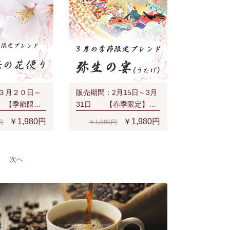
３月２０日～
販売期間：2月15日～3月
 【季節限
31日 【春季限定】弥
り(200g/生
生の宴(200g/生豆時)
￥1,980円
￥1,980円
円
￥1,980円
次へ