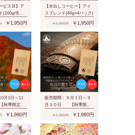
ービス豆】ア
【水出しコーヒー】アイ
(200g/生豆
スブレンド(40g×4パック)
￥1,950円
￥1,950円
円
￥1,950円
0月1日～11
販売期間：９月１日～９
【秋季限定】
月３０日 【秋季限
(200g/生豆
定】和音の響き(200g/生
￥1,980円
￥1,980円
円
￥1,980円
豆時)