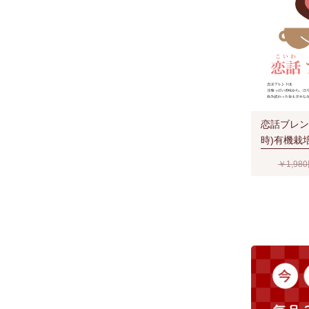
恋話ブレンド
時)有機栽
ー豆を使用
￥1,98