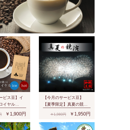
ービス豆】イ
【今月のサービス豆】
ロイヤル
【夏季限定】真夏の競演
/生豆時) 有機栽
(200g/生豆時)
￥1,900円
￥1,950円
円
￥1,980円
ュラル スペシャ
厚なベリー系の