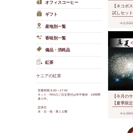
オフィスコーヒー
【ネコポス
試しセット(
ギフト
豆時)
￥2,93
産地別一覧
香味別一覧
備品・消耗品
紅茶
ケニアの紅茶
営業時間 9:00～17:00
ネット・FAXのご注文受付は年中無休・24時間
【今月のサ
承り中。
【夏季限定
定休日
(200g/生
水・日・祝・第１土曜
￥1,98