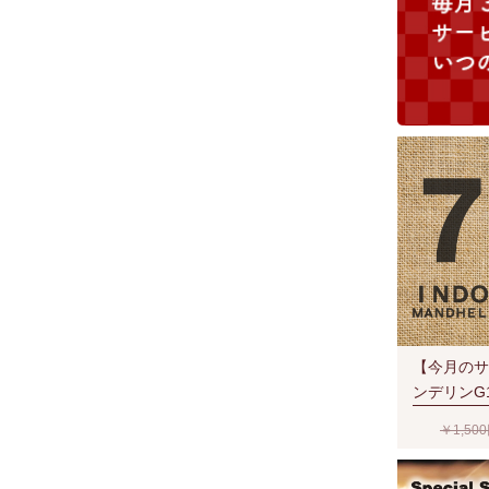
【今月のサ
ンデリンG
ー-SevenSt
￥1,50
豆時) RA