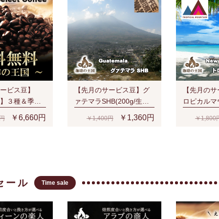
香味
ービス豆】
【先月のサービス豆】グ
【先月のサ
】３種＆季節
ァテマラSHB(200g/生豆
ロピカルマ
（S、V、Y、
時)
(200g/生豆
￥6,660円
￥1,360円
0円
￥1,400円
￥1,800
でもネコポス
料無料！
セール
Time sale