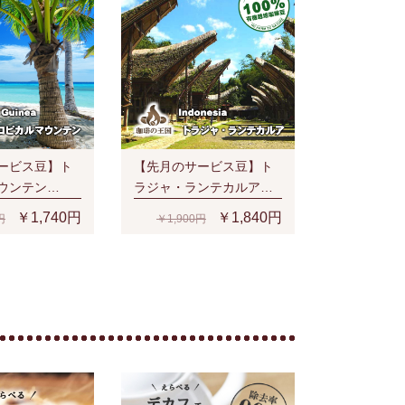
ービス豆】ト
【先月のサービス豆】ト
ウンテン
ラジャ・ランテカルア
時)
(200g/生豆時)有機栽培コ
￥1,740円
￥1,840円
円
￥1,900円
ーヒー豆 無農薬