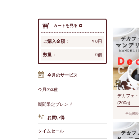
カートを見る
ご購入金額：
￥0円
数量：
0個
今月のサービス
今月の3種
デカフェ・
(200g)
期間限定ブレンド
￥1,90
お買い得
タイムセール