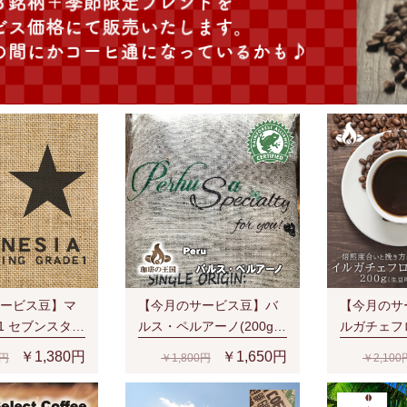
ービス豆】マ
【今月のサービス豆】バ
【今月のサ
1 セブンスタ
ルス・ペルアーノ(200g/
ルガチェフ
ars (200g/生
生豆時)RA認証 スペシャ
G1(200g
￥1,380円
￥1,650円
0円
￥1,800円
￥2,100
認証
ルティ 芳醇な香り
培豆 ナチ
ルティ 濃