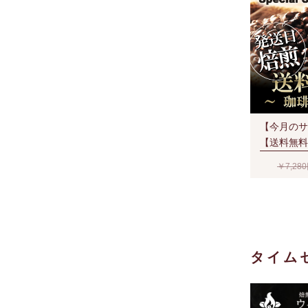
【今月のサ
【送料無料
限定セット
￥7,28
夏）宅配便
２通でも送
タイム