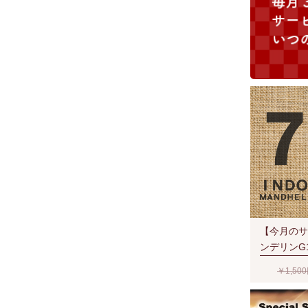
【今月のサ
ンデリンG
ー-SevenSt
￥1,50
豆時) RA