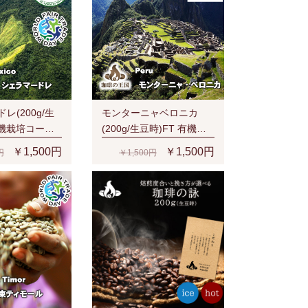
レ(200g/生
モンターニャベロニカ
有機栽培コーヒ
(200g/生豆時)FT 有機栽
培豆
￥1,500円
￥1,500円
円
￥1,500円