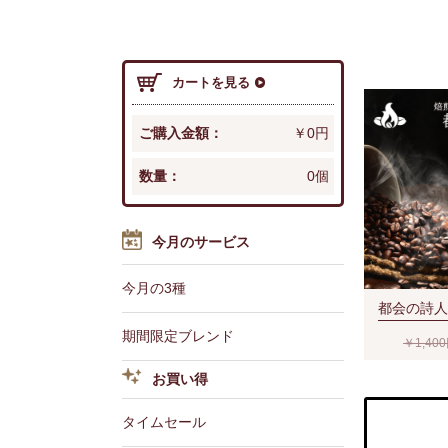
カートを見る
ご購入金額：
￥0円
数量：
0個
今月のサービス
今月の3種
都会の詩人(
期間限定ブレンド
￥1,40
お買い得
タイムセール