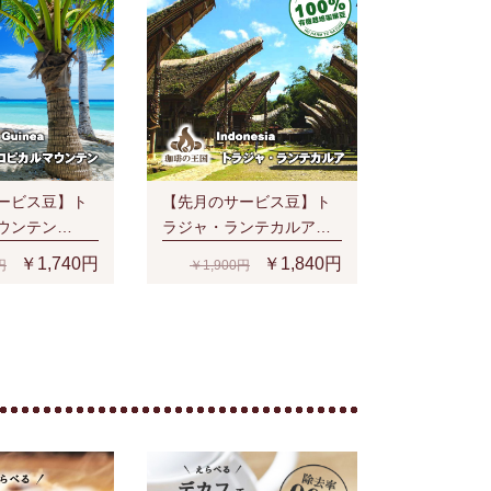
ービス豆】ト
【先月のサービス豆】ト
ウンテン
ラジャ・ランテカルア
時)
(200g/生豆時)有機栽培コ
￥1,740円
￥1,840円
円
￥1,900円
ーヒー豆 無農薬