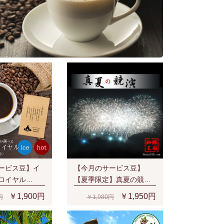
ービス豆】イ
【今月のサービス豆】
ロイヤル
【夏季限定】真夏の競演
/生豆時) 有機栽
(200g/生豆時)
￥1,900円
￥1,950円
円
￥1,980円
ュラル スペシャ
厚なベリー系の