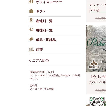
オフィスコーヒー
カフェ・ヴ
(200g)
ギフト
￥1,45
産地別一覧
香味別一覧
備品・消耗品
紅茶
ケニアの紅茶
営業時間 9:00～17:00
ネット・FAXのご注文受付は年中無休・24時間
【今月のサ
承り中。
ルス・ペルア
定休日
生豆時)R
水・日・祝・第１土曜
￥1,80
ルティ 芳