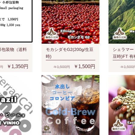
形包装物（送料
モカシダモG2(200g/生豆
シェラマード
時)
豆時)FT 
ー豆 無農薬
￥1,350円
￥1,500円
0円
￥1,500円
￥1,500