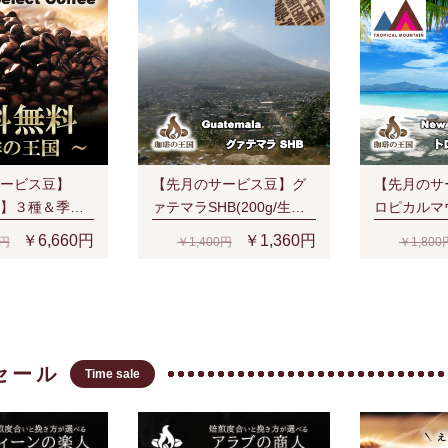
香味
ービス豆】
【先月のサービス豆】グ
【先月のサ
】３種＆季節
ァテマラSHB(200g/生豆
ロピカルマ
（S、V、Y、
時)
(200g/生豆
￥6,660円
￥1,360円
0円
￥1,400円
￥1,800
でもネコポス
料無料！
セール
Time sale