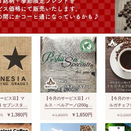
ービス豆】マ
【今月のサービス豆】バ
【今月のサ
1 セブンスタ
ルス・ペルアーノ(200g/
ルガチェフ
ars (200g/生
生豆時)RA認証 スペシャ
G1(200g
￥1,380円
￥1,650円
0円
￥1,800円
￥2,100
認証
ルティ 芳醇な香り
培豆 ナチ
ルティ 濃