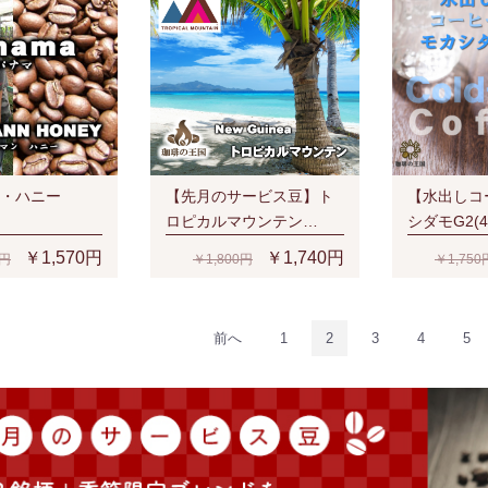
・ハニー
【先月のサービス豆】ト
【水出しコ
ロピカルマウンテン
シダモG2(4
(200g/生豆時)
￥1,570円
￥1,740円
0円
￥1,800円
￥1,750
前へ
1
2
3
4
5