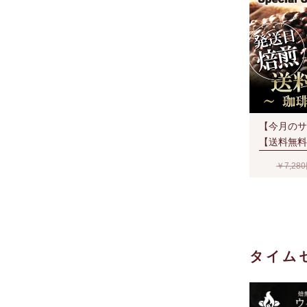
【今月のサ
【送料無料
限定セット
￥7,28
夏）宅配便
２通でも送
タイム