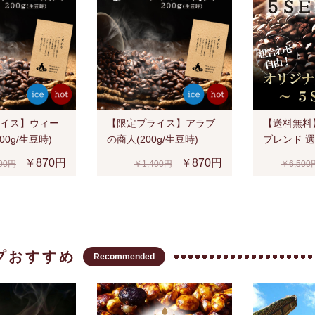
イス】ウィー
【限定プライス】アラブ
【送料無料
00g/生豆時)
の商人(200g/生豆時)
ブレンド 
SET(1kg)
￥870円
￥870円
00円
￥1,400円
￥6,500
プおすすめ
Recommended