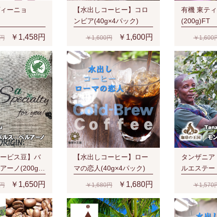
ィーニョ
【水出しコーヒー】コロ
有機 東テ
ンビア(40g×4パック)
(200g)FT
￥1,458円
￥1,600円
8円
￥1,600円
￥1,600
ービス豆】バ
【水出しコーヒー】ロー
タンザニア
ーノ(200g/
マの恋人(40g×4パック)
ルエステートA
A認証 スペシャ
賞受賞
￥1,650円
￥1,680円
0円
￥1,680円
￥1,570
醇な香り