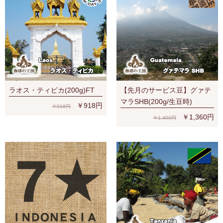
ラオス・ティピカ(200g)FT
【先月のサービス豆】グァテ
マラSHB(200g/生豆時)
￥918円
￥918円
￥1,360円
￥1,400円