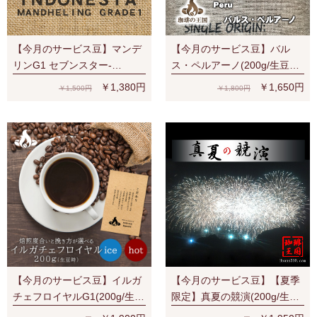
【今月のサービス豆】マンデ
【今月のサービス豆】バル
リンG1 セブンスター-
ス・ペルアーノ(200g/生豆
SevenStars (200g/生豆時) RA
時)RA認証 スペシャルティ 芳
￥1,380円
￥1,650円
￥1,500円
￥1,800円
認証
醇な香り
【今月のサービス豆】イルガ
【今月のサービス豆】【夏季
チェフロイヤルG1(200g/生豆
限定】真夏の競演(200g/生豆
時) 有機栽培豆 ナチュラル ス
時)