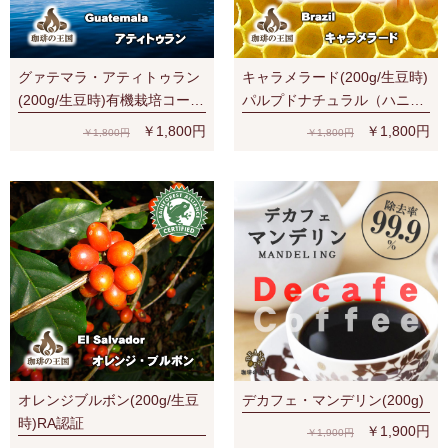
グァテマラ・アティトゥラン
キャラメラード(200g/生豆時)
(200g/生豆時)有機栽培コーヒ
パルプドナチュラル（ハニー
ー豆 無農薬
プロセス）
￥1,800円
￥1,800円
￥1,800円
￥1,800円
オレンジブルボン(200g/生豆
デカフェ・マンデリン(200g)
時)RA認証
￥1,900円
￥1,900円