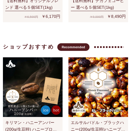
【送料無料】オリジナルブレ
【送料無料】デカフェコーヒ
ンド 選べる５個SET(1kg)
ー 選べる５個SET(1kg)
￥6,170円
￥8,490円
￥6,500円
￥9,000円
ショップおすすめ
Recommended
キリマン・ハニーアンバー
エルサルバドル・ブラックハ
(200g/生豆時) ハニープロセ
ニー(200g/生豆時)ハニープロ