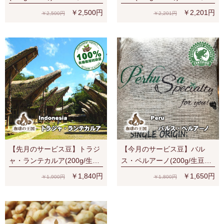
ス
セス
￥2,500円
￥2,201円
￥2,500円
￥2,201円
【先月のサービス豆】トラジ
【今月のサービス豆】バル
ャ・ランテカルア(200g/生豆
ス・ペルアーノ(200g/生豆
時)有機栽培コーヒー豆 無農
時)RA認証 スペシャルティ 芳
￥1,840円
￥1,650円
￥1,900円
￥1,800円
薬
醇な香り