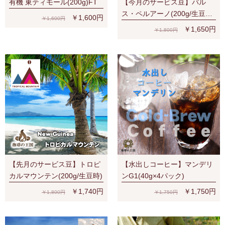
有機 東ティモール(200g)FT
【今月のサービス豆】バル
ス・ペルアーノ(200g/生豆
￥1,600円
￥1,600円
時)RA認証 スペシャルティ 芳
￥1,650円
￥1,800円
醇な香り
【先月のサービス豆】トロピ
【水出しコーヒー】マンデリ
カルマウンテン(200g/生豆時)
ンG1(40g×4パック)
￥1,740円
￥1,750円
￥1,800円
￥1,750円