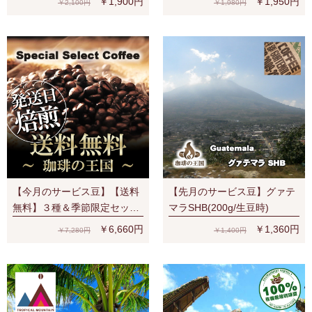
￥1,900円
￥1,950円
￥2,100円
￥1,980円
ペシャルティ 濃厚なベリー系
の香味
【今月のサービス豆】【送料
【先月のサービス豆】グァテ
無料】３種＆季節限定セット
マラSHB(200g/生豆時)
（S、V、Y、夏）宅配便でも
￥6,660円
￥1,360円
￥7,280円
￥1,400円
ネコポス２通でも送料無料！